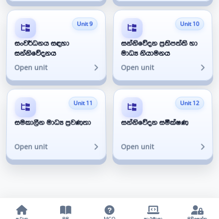
Unit 9
Unit 10
සංවර්ධනය සඳහා
සන්නිවේදන ප්‍රතිපත්ති හා
සන්නිවේදනය
මාධ්‍ය නියාමනය
Open unit
Open unit
Unit 11
Unit 12
සමකාලීන මාධ්‍ය ප්‍රවණතා
සන්නිවේදන සමීක්ෂණ
Open unit
Open unit
ප්‍රධාන
ලිපි
MCQ
පාඨමාලා
පිවිසෙන්න