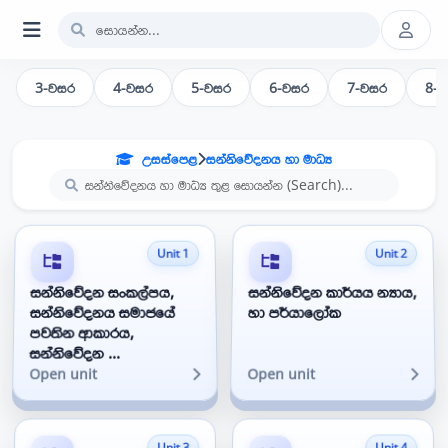
3-වසර
4-වසර
5-වසර
6-වසර
7-වසර
8-
උසස්පෙළ
සන්නිවේදනය හා මාධ්‍ය
Unit 1
Unit 2
සන්නිවේදන සංකල්පය,
සන්නිවේදන කාර්යය න්‍යාය,
සන්නිවේදනය සමාජයේ
හා පර්යාලෝක
පවතින ආකාරය,
සන්නිවේදන ...
Open unit
Open unit
Unit 3
Unit 4