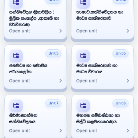
සන්නිවේදන ක්‍රියාවලිය :
භාෂාව,සන්නිවේදනය හා
මූලික සංකල්ප ,ආකෘති හා
මාධ්‍ය සාක්ෂරතාව
වර්ගීකරණ
Open unit
Open unit
Unit 5
Unit 6
ජනමධ්‍ය හා සමාජීය
මාධ්‍ය සාක්ෂරතාව හා
පර්යාලෝක
මාධ්‍ය විචාරය
Open unit
Open unit
Unit 7
Unit 8
නිර්මාණාත්මක
මහජන සම්බන්ධතා හා
සන්නිවේදනය
සිද්ධි කළමනාකරණය
Open unit
Open unit