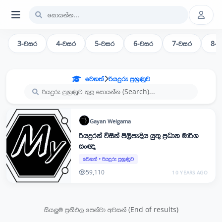
3-වසර
4-වසර
5-වසර
6-වසර
7-වසර
8-
වෙනත්
රියදුරු පුහුණුව
Gayan
Welgama
රියදුරන් විසින් පිලිපැදිය යුතු ප්‍රධාන මාර්ග
සංඥා
වෙනත්
•
රියදුරු පුහුණුව
59,110
10 YEARS AGO
සියලුම ප්‍රතිඵල පෙන්වා අවසන් (End of results)