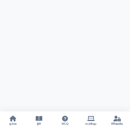
ප්‍රධාන
ලිපි
MCQ
පාඨමාලා
පිවිසෙන්න