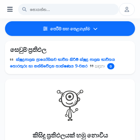
පෙරීම් සහ පෙළගැස්ම
සෙවුම් ප්‍රතිඵල
ක්ෂුද්‍රපාලක ප්‍රායෝගිකව භාවිත කිරීම ක්ෂුද්‍ර පාලක භාවිතය
තොරතුරු හා සන්නිවේදන තාක්ෂණය 9-වසර
සඳහා
0
කිසිදු ප්‍රතිඵලයක් හමු නොවීය