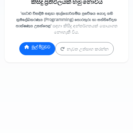
කිසිදු ප්‍රතිඵලයක් හමු නොවීය
'ගැටළු විසඳීම සඳහා ඇල්ගොරිතමික ප්‍රවේශය යොදා ගනී
ක්‍රමලේඛකරණය (Programming) තොරතුරු හා සන්නිවේදන
තාක්ෂණය උසස්පෙළ'
සඳහා කිසිදු අන්තර්ගතයක් සොයාගත
නොහැකි විය.
මුල් පිටුවට
නැවත උත්සාහ කරන්න