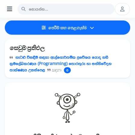
පෙරීම් සහ පෙළගැස්ම
සෙවුම් ප්‍රතිඵල
ගැටළු විසඳීම සඳහා ඇල්ගොරිතමික ප්‍රවේශය යොදා ගනී
ක්‍රමලේඛකරණය (Programming) තොරතුරු හා සන්නිවේදන
තාක්ෂණය උසස්පෙළ
සඳහා
0