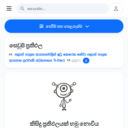
පෙරීම් සහ පෙළගැස්ම
සෙවුම් ප්‍රතිඵල
පළාත් පාලන ආයතනවලින් ඉටු කෙරෙන සේවා පළාත් පාලන
ආයතන පුරවැසි අධ්‍යාපනය 9-වසර
සඳහා
0
කිසිදු ප්‍රතිඵලයක් හමු නොවීය