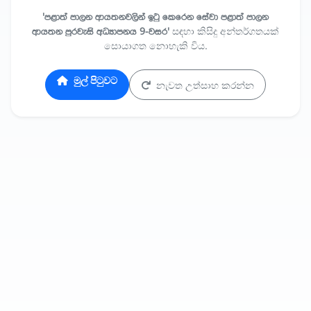
'පළාත් පාලන ආයතනවලින් ඉටු කෙරෙන සේවා පළාත් පාලන
ආයතන පුරවැසි අධ්‍යාපනය 9-වසර'
සඳහා කිසිදු අන්තර්ගතයක්
සොයාගත නොහැකි විය.
මුල් පිටුවට
නැවත උත්සාහ කරන්න