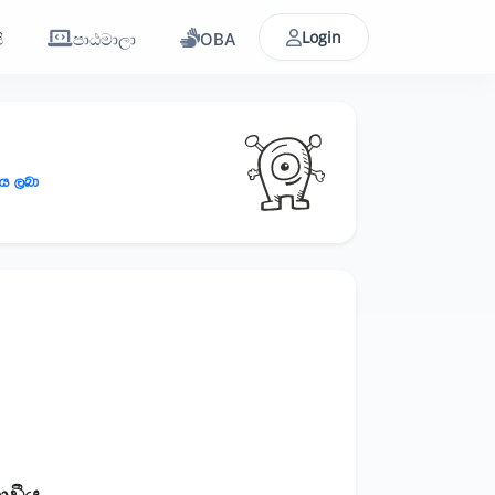
Login
ි
පාඨමාලා
OBA
ණය ලබා