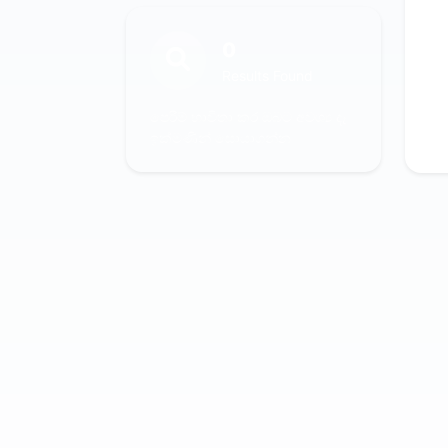
0
Results Found
පෙරීම් භාවිතා කර ඔබට අවශ්‍ය දෑ
ඉක්මණින් සොයාගන්න