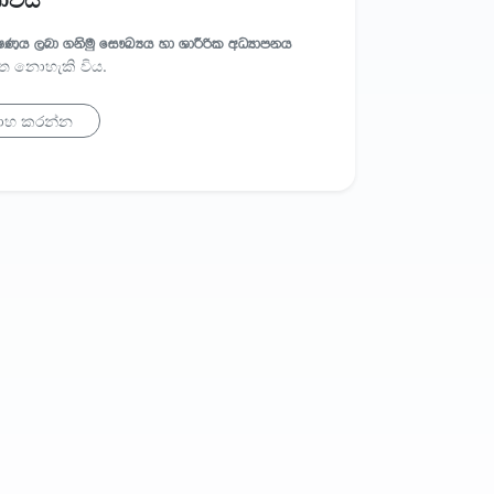
නොවීය
ෂණය ලබා ගනිමු සෞඛ්‍යය හා ශාරීරික අධ්‍යාපනය
ගත නොහැකි විය.
ාහ කරන්න