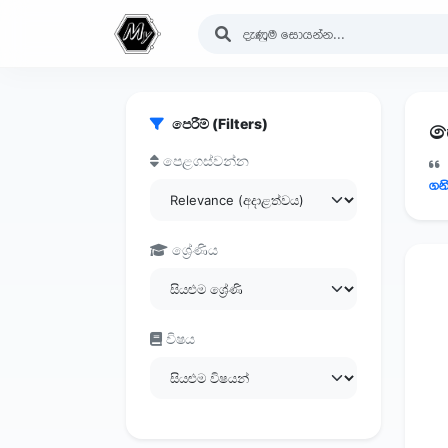
පෙරීම් (Filters)
සෙ
පෙළගස්වන්න
ගන
ශ්‍රේණිය
විෂය