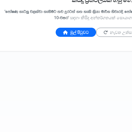
කිසිදු ප්‍රතිඵලයක් හමු 
'පෝෂණ ගැටලු වළක්වා ගැනීමට තව දුරටත් ගත හැකි ක්‍රියා මාර්ග නිවැරදි පෝ
10-වසර'
සඳහා කිසිදු අන්තර්ගතයක් සොයා
මුල් පිටුවට
නැවත උත්ස