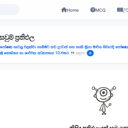
Home
MCQ
ලිප
වුම් ප්‍රතිඵල
පෝෂණ ගැටලු වළක්වා ගැනීමට තව දුරටත් ගත හැකි ක්‍රියා මාර්ග නිවැරදි පෝෂ
ිමු සෞඛ්‍යය හා ශාරීරික අධ්‍යාපනය 10-වසර
සඳහා
0