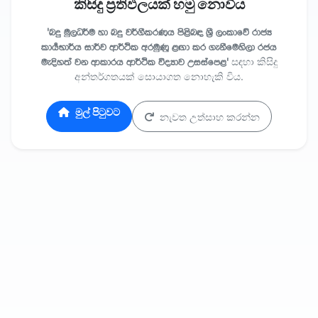
කිසිදු ප්‍රතිඵලයක් හමු නොවීය
'බදු මුලධර්ම හා බදු වර්ගීකරණය පිළිබඳ ශ්‍රී ලංකාවේ රාජ්‍ය
කාර්‍යභාර්ය සාර්ව ආර්ථික අරමුණු ළඟා කර ගැනීමෙහිලා රජය
මැදිහත් වන ආකාරය ආර්ථික විද්‍යාව උසස්පෙළ'
සඳහා කිසිදු
අන්තර්ගතයක් සොයාගත නොහැකි විය.
මුල් පිටුවට
නැවත උත්සාහ කරන්න