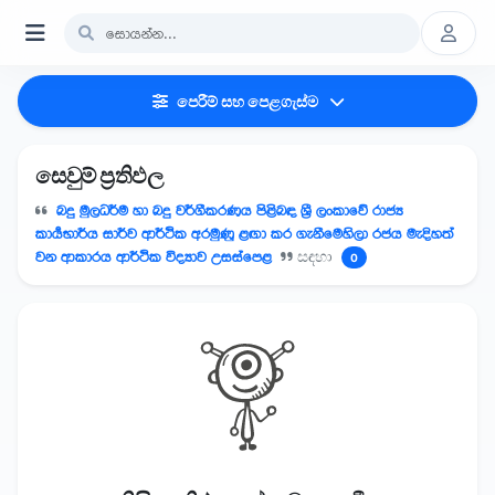
පෙරීම් සහ පෙළගැස්ම
සෙවුම් ප්‍රතිඵල
බදු මුලධර්ම හා බදු වර්ගීකරණය පිළිබඳ ශ්‍රී ලංකාවේ රාජ්‍ය
කාර්‍යභාර්ය සාර්ව ආර්ථික අරමුණු ළඟා කර ගැනීමෙහිලා රජය මැදිහත්
වන ආකාරය ආර්ථික විද්‍යාව උසස්පෙළ
සඳහා
0