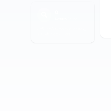
0
Results Found
පෙරීම් භාවිතා කර ඔබට අවශ්‍ය දෑ
ඉක්මණින් සොයාගන්න