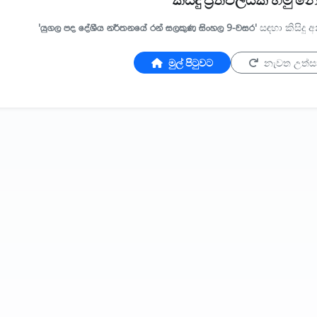
කිසිදු ප්‍රතිඵලයක් හමු 
'යුගල පද දේශීය නර්තනයේ රන් සලකුණ සිංහල 9-වසර'
සඳහා කිසිදු
මුල් පිටුවට
නැවත උත්ස