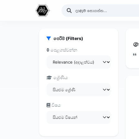
පෙරීම් (Filters)
සෙ
පෙළගස්වන්න
ශ්‍රේණිය
විෂය