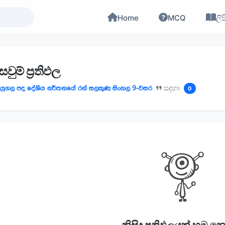
Home
MCQ
ලිප
වුම් ප්‍රතිඵල
යුගල පද දේශීය නර්තනයේ රන් සලකුණ සිංහල 9-වසර
සඳහා
0