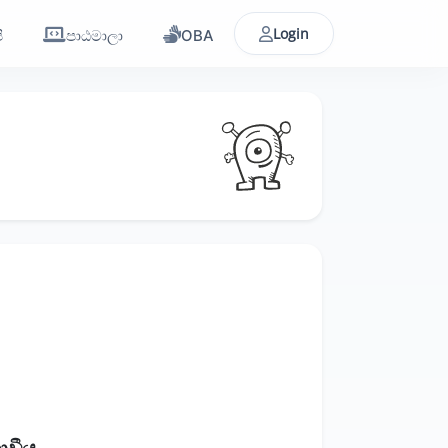
Login
ි
පාඨමාලා
OBA