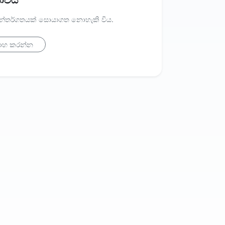
නොවීය
 අන්තර්ගතයක් සොයාගත නොහැකි විය.
ාහ කරන්න