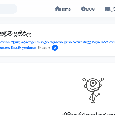
Home
MCQ
ලිප
වුම් ප්‍රතිඵල
රාජ්‍යය පිළිබඳ දේශපාලන සංකල්ප ආශ්‍රයෙන් නූතන රාජ්‍යය මාදිලි විග්‍රහ කරයි රාජ්
ශපාලන විද්‍යාව උසස්පෙළ
සඳහා
0