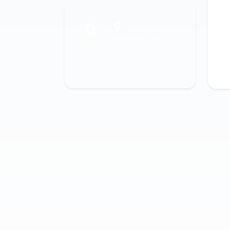
0
Results Found
පෙරීම් භාවිතා කර ඔබට අවශ්‍ය දෑ
ඉක්මණින් සොයාගන්න