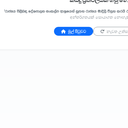
කිසිදු ප්‍රතිඵලයක් හමු 
'රාජ්‍යය පිළිබඳ දේශපාලන සංකල්ප ආශ්‍රයෙන් නූතන රාජ්‍යය මාදිලි විග්‍රහ කරයි
අන්තර්ගතයක් සොයාගත නොහැකි
මුල් පිටුවට
නැවත උත්ස