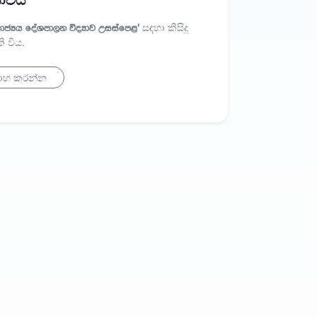
නොවීය
 රාජ්‍යය දේශපාලන විද්‍යාව උසස්පෙළ'
සඳහා කිසිදු
 විය.
ාහ කරන්න