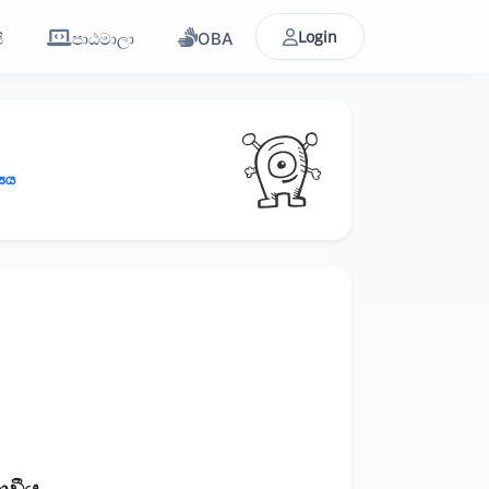
Login
ි
පාඨමාලා
OBA
‍යය