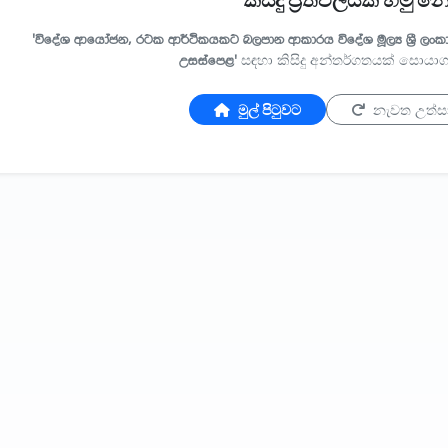
කිසිදු ප්‍රතිඵලයක් හමු 
'විදේශ ආයෝජන, රටක ආර්ථිකයකට බලපාන ආකාරය විදේශ මූල්‍ය ශ්‍රී ලංක
උසස්පෙළ'
සඳහා කිසිදු අන්තර්ගතයක් සොයා
මුල් පිටුවට
නැවත උත්ස