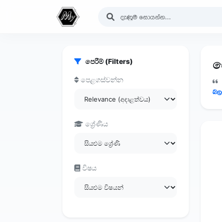
පෙරීම් (Filters)
සෙ
පෙළගස්වන්න
බල
ශ්‍රේණිය
විෂය