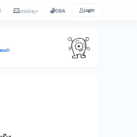
Login
ි
පාඨමාලා
OBA
ථිකයට