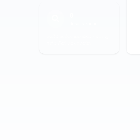
0
Results Found
පෙරීම් භාවිතා කර ඔබට අවශ්‍ය දෑ
ඉක්මණින් සොයාගන්න