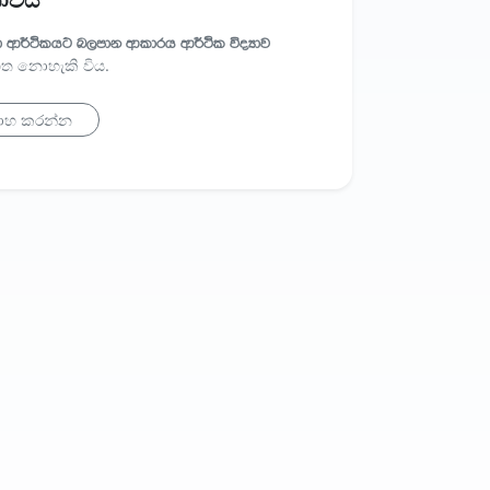
නොවීය
ා ආර්ථිකයට බලපාන ආකාරය ආර්ථික විද්‍යාව
ගත නොහැකි විය.
ාහ කරන්න