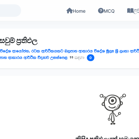
Home
MCQ
ලිප
වුම් ප්‍රතිඵල
විදේශ ආයෝජන, රටක ආර්ථිකයකට බලපාන ආකාරය විදේශ මූල්‍ය ශ්‍රී ලංකා ආර්
පාන ආකාරය ආර්ථික විද්‍යාව උසස්පෙළ
සඳහා
0