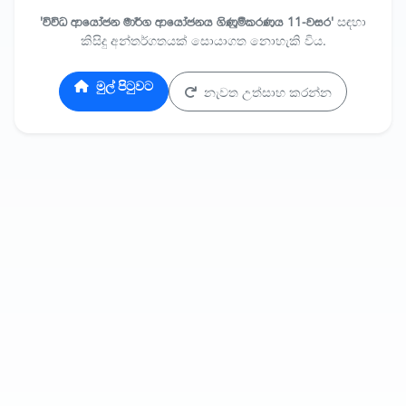
'විවිධ ආයෝජන මාර්ග ආයෝජනය ගිණුම්කරණය 11-වසර'
සඳහා
කිසිදු අන්තර්ගතයක් සොයාගත නොහැකි විය.
මුල් පිටුවට
නැවත උත්සාහ කරන්න