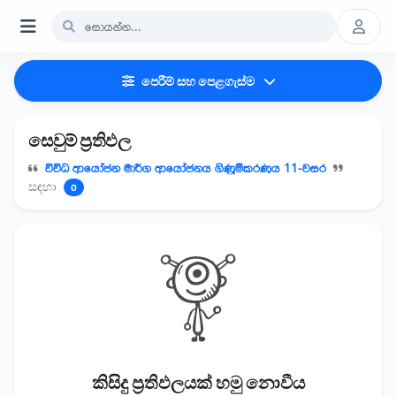
පෙරීම් සහ පෙළගැස්ම
සෙවුම් ප්‍රතිඵල
විවිධ ආයෝජන මාර්ග ආයෝජනය ගිණුම්කරණය 11-වසර
සඳහා
0
කිසිදු ප්‍රතිඵලයක් හමු නොවීය