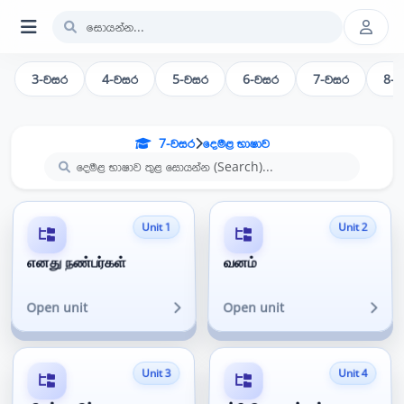
3-වසර
4-වසර
5-වසර
6-වසර
7-වසර
8-
7-වසර
දෙමළ භාෂාව
Unit 1
Unit 2
எனது நண்பர்கள்
வனம்
Open unit
Open unit
Unit 3
Unit 4