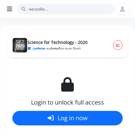
Science for Technology - 2020
උසස්පෙළ
• තාක්ෂණවේදය සදහා විද්‍යාව
Login to unlock full access
Log in now