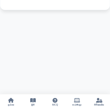
ප්‍රධාන
ලිපි
MCQ
පාඨමාලා
පිවිසෙන්න