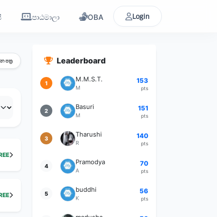
Login
ි
පාඨමාලා
OBA
Leaderboard
්න පත්‍ර
M.M.S.T.
153
1
M
pts
Basuri
151
2
M
pts
Tharushi
140
3
R
pts
REE
Pramodya
70
4
A
pts
buddhi
56
5
REE
K
pts