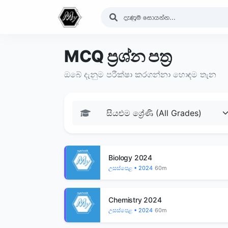
MCQ ප්‍රශ්න පත්‍ර
ඔබේ දැනුම පරීක්ෂා කරගන්නා හොඳම තැන
Biology 2024
උසස්පෙළ • 2024
60m
Chemistry 2024
උසස්පෙළ • 2024
60m