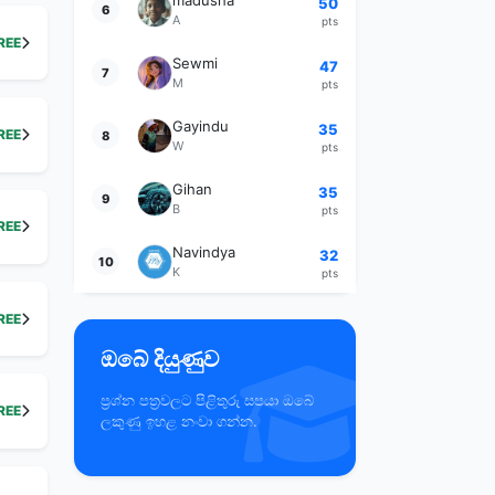
madusha
50
6
A
pts
REE
Sewmi
47
7
M
pts
Gayindu
35
REE
8
W
pts
Gihan
35
9
B
pts
REE
Navindya
32
10
K
pts
REE
ඔබේ දියුණුව
ප්‍රශ්න පත්‍රවලට පිළිතුරු සපයා ඔබේ
REE
ලකුණු ඉහළ නංවා ගන්න.