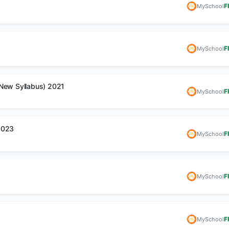
F
MySchool
F
MySchool
New Syllabus) 2021
F
MySchool
2023
F
MySchool
F
MySchool
F
MySchool