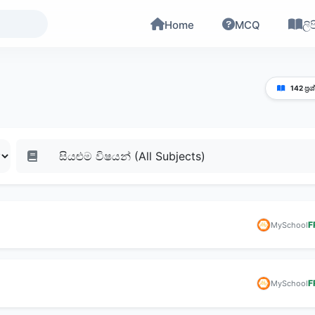
Home
MCQ
ලිප
142 ප්‍රශ
F
MySchool
F
MySchool