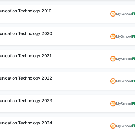
ලංකාවේ අංක එකේ
Tuition class 
unication Technology 2019
F
MySchool
Institute Management
manage කරන 
System එක
අමාරුද?
unication Technology 2020
F
MySchool
ඔබේ ආයතනයත් අදම
පන්ති ගාස්තු, පැමිණීම,
ඩිජිටල්කරණය කරගන්න.
සිසුන්ගේ විස්තර පහසු
තබාගන්න.
unication Technology 2021
F
MySchool
වැඩි විස්තර →
නොමිලේ?
unication Technology 2022
F
MySchool
unication Technology 2023
F
MySchool
unication Technology 2024
F
MySchool