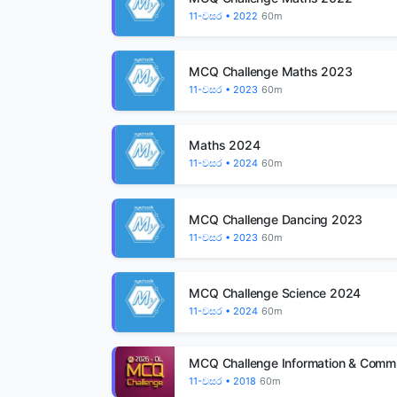
11-වසර • 2022
60m
🏫
MCQ Challenge Maths 2023
11-වසර • 2023
60m
ඔයාගේ පාසලටත් School
Management System
එකක්
Maths 2024
11-වසර • 2024
60m
ඔබේ පාසලේ සියලුම කටයුතු
පහසුවෙන් කළමනාකරණය
කරගන්න.
MCQ Challenge Dancing 2023
11-වසර • 2023
60m
නොමිලේ?
MCQ Challenge Science 2024
11-වසර • 2024
60m
MCQ Challenge Information & Comm
🎓
11-වසර • 2018
60m