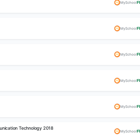
F
MySchool
🎁
🏫
F
MySchool
ඔව්! නොමිලේ ලබා දෙන
ඔයාගේ පාසලටත් S
එකම System එක
Management Sy
එකක්
F
MySchool
කිසිදු මුදලක් ගෙවීමකින් තොරව
දැන්ම භාවිතය අරඹන්න.
ඔබේ පාසලේ සියලුම කට
පහසුවෙන් කළමනාක
කරගන්න.
වැඩි විස්තර →
F
MySchool
නොමිලේ?
F
MySchool
unication Technology 2018
F
MySchool
🏆
🎓