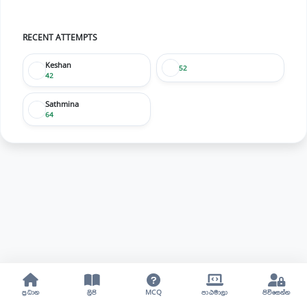
RECENT ATTEMPTS
Keshan
52
42
Sathmina
64
ප්‍රධාන
ලිපි
MCQ
පාඨමාලා
පිවිසෙන්න