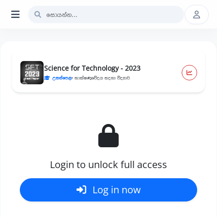
Science for Technology - 2023
උසස්පෙළ
• තාක්ෂණවේදය සදහා විද්‍යාව
Login to unlock full access
Log in now