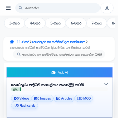
3-වසර
4-වසර
5-වසර
6-වසර
7-වසර
8-
11-වසර
තොරතුරු හා සන්නිවේදන තාක්ෂණය
තොරතුරු පද්ධති සංවර්ධන ක්‍රියාවලිය ගවේෂණය කරයි
Ask AI
තොරතුරු පද්ධති සංකල්පය පැහැදිලි කරයි
0%
0 Videos
0 Images
0 Articles
0 MCQ
0 Flashcards