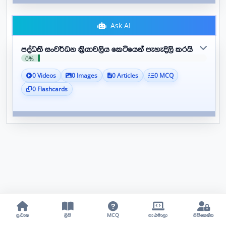
Ask AI
පද්ධති සංවර්ධන ක්‍රියාවලිය කෙටියෙන් පැහැදිලි කරයි
0%
0 Videos
0 Images
0 Articles
0 MCQ
0 Flashcards
ප්‍රධාන
ලිපි
MCQ
පාඨමාලා
පිවිසෙන්න