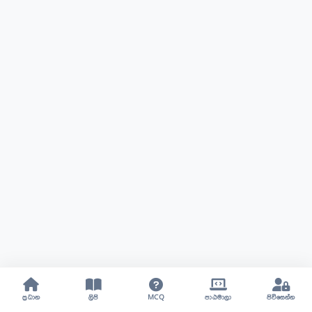
ප්‍රධාන
ලිපි
MCQ
පාඨමාලා
පිවිසෙන්න