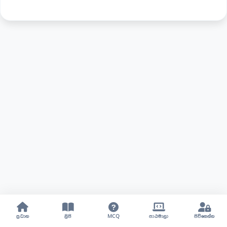
ප්‍රධාන
ලිපි
MCQ
පාඨමාලා
පිවිසෙන්න