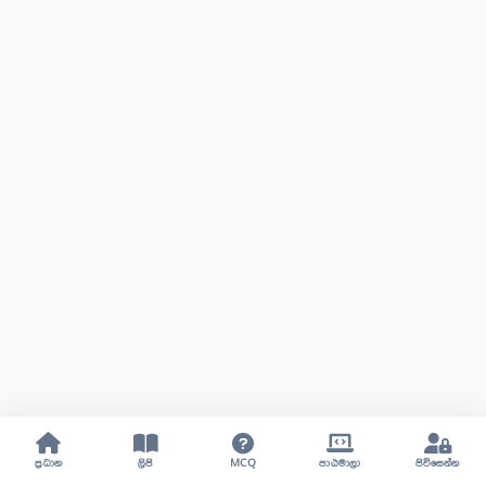
ප්‍රධාන
ලිපි
MCQ
පාඨමාලා
පිවිසෙන්න