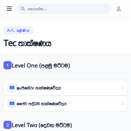
A/L ශ්‍රේණිය
Tec තාක්ෂණය
Level One (පළමු මට්ටම)
1
ඉංජිනේරු තාක්ෂණවේදය
ජෛව පද්ධති තාක්ෂණවේදය
Level Two (දෙවන මට්ටම)
2