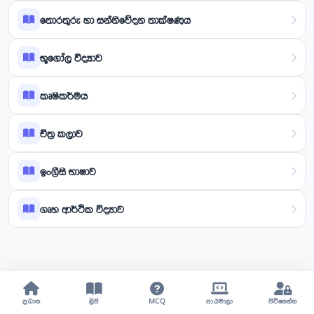
තොරතුරු හා සන්නිවේදන තාක්ෂණය
භූගෝල විද්‍යාව
කෘෂිකර්මය
චිත්‍ර කලාව
ඉංග්‍රීසි භාෂාව
ගෘහ ආර්ථික විද්‍යාව
ප්‍රධාන
ලිපි
MCQ
පාඨමාලා
පිවිසෙන්න