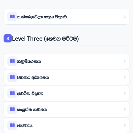
තාක්ෂණවේදය සදහා විද්‍යාව
Level Three (තෙවන මට්ටම)
3
ගිණුම්කරණය
ව්‍යාපාර අධ්‍යයනය
ආර්ථික විද්‍යාව
සංයුක්ත ගණිතය
ජනමාධ්‍ය