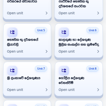
පරිසරයේ ස්වාභාවය
පෘථිවියේ භෞතික භූ
දර්ශනයේ සංරචක
Open unit
Open unit
Unit 5
Unit 6
භෞතික භූ දර්ශනයේ
කාලගුණ හා දේශගුණ
ක්‍රියාවලි
මූලික සංකල්ප සහ ක්‍රමවේද
Open unit
Open unit
Unit 7
Unit 8
ශ්‍රී ලංකාවේ දේශගුණය
ගෝලීය දේශගුණ
වෙනස්වීම්
Open unit
Open unit