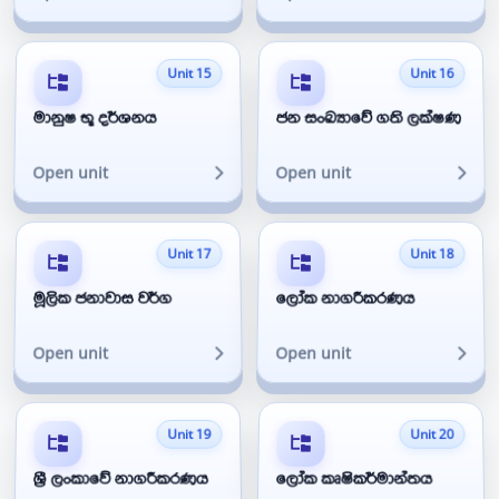
Unit 15
Unit 16
මානුෂ භූ දර්ශනය
ජන සංඛ්‍යාවේ ගති ලක්ෂණ
Open unit
Open unit
Unit 17
Unit 18
මූලික ජනාවාස වර්ග
ලෝක නාගරීකරණය
Open unit
Open unit
Unit 19
Unit 20
ශ්‍රී ලංකාවේ නාගරීකරණය
ලෝක කෘෂිකර්මාන්තය