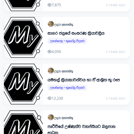
7,875
3 YEARS AGO
උදාරා
අතපත්තු
සාගර ජලයේ සංසරණ ක්‍රියාවලිය
උසස්පෙළ
•
භූගෝල විද්‍යාව
4,050
5 YEARS AGO
උදාරා
අතපත්තු
යමහල් ක්‍රියාකාරිත්වය හා ඒ ආශ්‍රිත භූ රූප
උසස්පෙළ
•
භූගෝල විද්‍යාව
12,230
5 YEARS AGO
උදාරා
අතපත්තු
පෘථිවියේ උෂ්ණත්ව ව්‍යාප්තියට බලපාන
සාධක