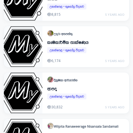
උසස්පෙළ
•
භූගෝල විද්‍යාව
8,815
5 YEARS AGO
උදාරා
අතපත්තු
කෘෂිකාර්මික තාක්ෂණය
උසස්පෙළ
•
භූගෝල විද්‍යාව
6,174
5 YEARS AGO
දිනුෂිකා
ආරියරත්න
ආපදා
උසස්පෙළ
•
භූගෝල විද්‍යාව
30,832
5 YEARS AGO
Wilpita Ranaweerage
Nisansala Sandamali