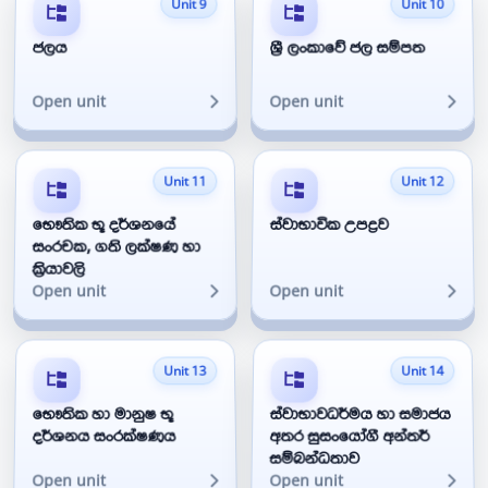
Unit 9
Unit 10
ජලය
ශ්‍රී ලංකාවේ ජල සම්පත
Open unit
Open unit
Unit 11
Unit 12
භෞතික භූ දර්ශනයේ
ස්වාභාවික උපද්‍රව
සංරචක, ගති ලක්ෂණ හා
ක්‍රියාවලි
Open unit
Open unit
Unit 13
Unit 14
භෞතික හා මානුෂ භූ
ස්වාභාවධර්මය හා සමාජය
දර්ශනය සංරක්ෂණය
අතර සුසංයෝගී අන්තර්
සම්බන්ධතාව
Open unit
Open unit