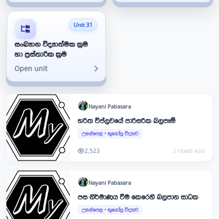
Unit 31
සංඛ්‍යාන විද්‍යාත්මක ක්‍රම
හා ප්‍රස්තාරික ක්‍රම
Open unit
Nayani
Pabasara
හරිත විප්ලවයේ පාරිසරික බලපෑම්
උසස්පෙළ
•
භූගෝල විද්‍යාව
2,523
2 YEARS AGO
Nayani
Pabasara
පස නිර්මාණය වීම කෙරෙහි බලපාන සාධක
උසස්පෙළ
•
භූගෝල විද්‍යාව