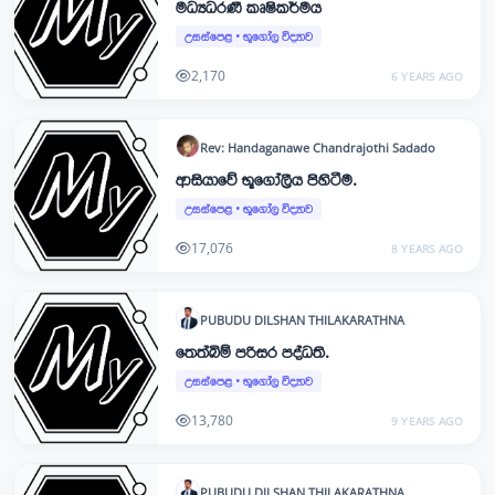
මධ්‍යධරණී කෘෂිකර්මය
උසස්පෙළ
•
භූගෝල විද්‍යාව
2,170
6 YEARS AGO
Rev: Handaganawe Chandrajothi
Sadado
ආසියාවේ භූගෝලීය පිහිටීම.
උසස්පෙළ
•
භූගෝල විද්‍යාව
17,076
8 YEARS AGO
PUBUDU DILSHAN
THILAKARATHNA
තෙත්බිම් පරිසර පද්ධති.
උසස්පෙළ
•
භූගෝල විද්‍යාව
13,780
9 YEARS AGO
PUBUDU DILSHAN
THILAKARATHNA