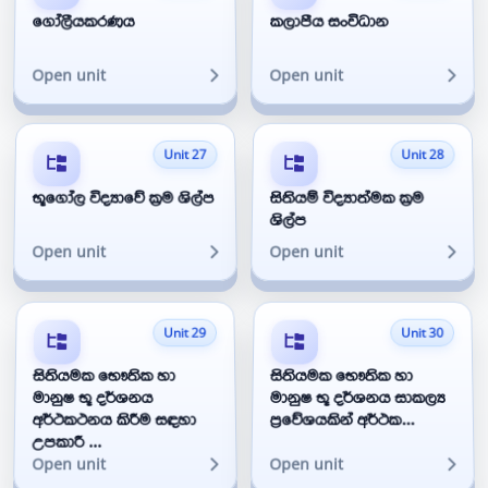
ගෝලීයකරණය
කලාපීය සංවිධාන
Open unit
Open unit
Unit 27
Unit 28
භූගෝල විද්‍යාවේ ක්‍රම ශිල්ප
සිතියම් විද්‍යාත්මක ක්‍රම
ශිල්ප
Open unit
Open unit
Unit 29
Unit 30
සිතියමක භෞතික හා
සිතියමක භෞතික හා
මානුෂ භූ දර්ශනය
මානුෂ භූ දර්ශනය සාකල්‍ය
අර්ථකථනය කිරීම සඳහා
ප්‍රවේශයකින් අර්ථක...
උපකාරී ...
Open unit
Open unit