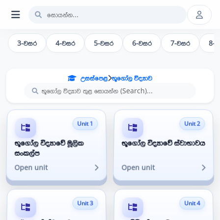
3-වසර
4-වසර
5-වසර
6-වසර
7-වසර
8-
උසස්පෙළ
භූගෝල විද්‍යාව
Unit 1
Unit 2
භූගෝල විද්‍යාවේ මූලික
භූගෝල විද්‍යාවේ ස්වාභාවය
සංකල්ප
Open unit
Open unit
Unit 3
Unit 4