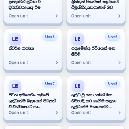
ප්‍රඥාවෙන් පූර්ණ ව
ක්‍රිස්තුන් වහන්සේ ලෝකයේ
දිවැසිවරයෙකු වීම
විමුක්තිදායකයාණන් බව
Open unit
Open unit
Unit 5
Unit 6
ස්වර්ග රාජ්‍යය
සක්‍රමේන්තු ජීවිතයක් ගත
කිරීම
Open unit
Open unit
Unit 7
Unit 8
ජීවිත අභියෝග හමුවේ
ශුද්ධ වූ සභා ගමන් මග
ශුද්ධාත්ම බලයෙන් පිරිපුන්
නිවැරදි කර ගැනීම සඳහා
වී විශ්වාසයට සා...
ශුද්ධාත්ම මගපෙන්ව...
Open unit
Open unit