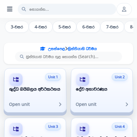
3-වසර
4-වසර
5-වසර
6-වසර
7-වසර
8-
උසස්පෙළ
ක්‍රිස්තියානි ධර්මය
Unit 1
Unit 2
ශුද්ධ බයිබලය අර්ථකථනය
දේව අනාවරණය
Open unit
Open unit
Unit 3
Unit 4