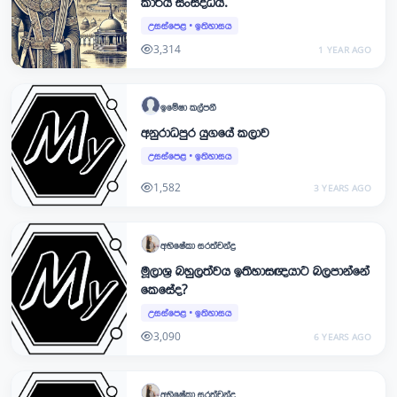
කාර්ය සංසිද්ධිය.
උසස්පෙළ
•
ඉතිහාසය
3,314
1 YEAR AGO
ඉමේෂා
කල්පනී
අනුරාධපුර යුගයේ කලාව
උසස්පෙළ
•
ඉතිහාසය
1,582
3 YEARS AGO
අභිෂේකා
සරත්චන්ද්‍ර
මූලාශ්‍ර බහුලත්වය ඉතිහාසඥයාට බලපාන්නේ
කෙසේද?
උසස්පෙළ
•
ඉතිහාසය
3,090
6 YEARS AGO
අභිෂේකා
සරත්චන්ද්‍ර