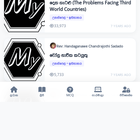
දෙන ගැටළු (The Problems Facing Third
World Countries)
උසස්පෙළ
•
ඉතිහාසය
33,973
7 YEARS AGO
Rev: Handaganawe Chandrajothi
Sadado
චෝල නාවික කටයුතු
උසස්පෙළ
•
ඉතිහාසය
5,733
7 YEARS AGO
Rev: Handaganawe Chandrajothi
Sadado
ප්‍රධාන
ලිපි
MCQ
පාඨමාලා
පිවිසෙන්න
ආසියාවේ වාණිජ කටයුතු හැදෑරීමේදී
උපයෝගි වන සිතියම්
උසස්පෙළ
•
ඉතිහාසය
4,762
8 YEARS AGO