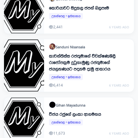
කොරියාවට සිදුකල ජපන් බලපෑම
උසස්පෙළ
•
ඉතිහාසය
2,441
6 YEARS AGO
Sanduni
Nisansala
කාවන්තිස්ස රජතුමාගේ විචක්ෂණශීලී
රාජෝපක්‍රම දුටුගැමුණු රජතුමාගේ
ජයග්‍රහණයට පදනම දැමු ආකාරය
උසස්පෙළ
•
ඉතිහාසය
6,414
6 YEARS AGO
Gihan
Mayadunna
විජය රජුගේ ලංකා ආගමනය
උසස්පෙළ
•
ඉතිහාසය
11,673
6 YEARS AGO