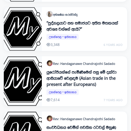
අභිෂේකා
සරත්චන්ද්‍ර
“පුද්ගලයාට සහ සමාජයට අතීත මතකයක්
අවශ්‍ය වන්නේ ඇ‍යි?”
උසස්පෙළ
•
ඉතිහාසය
3,348
6 YEARS AGO
Rev: Handaganawe Chandrajothi
Sadado
යුරෝපීයන්ගේ පැමිණීමෙන් පසු මේ දක්වා
ආසියාවේ වෙළඳාම (Asian trade in the
present after Europeans)
උසස්පෙළ
•
ඉතිහාසය
7,614
7 YEARS AGO
Rev: Handaganawe Chandrajothi
Sadado
සංවර්ධනය වෙමින් පවතින රටවල් මහුණ