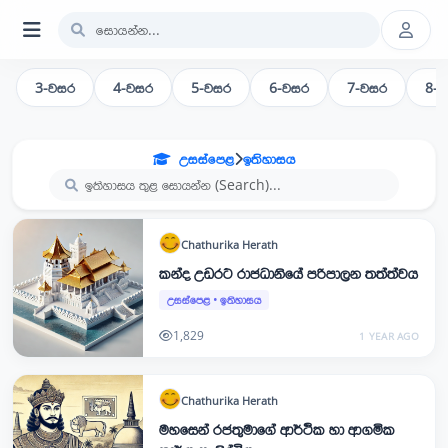
3-වසර
4-වසර
5-වසර
6-වසර
7-වසර
8-
උසස්පෙළ
ඉතිහාසය
Chathurika
Herath
කන්ද උඩරට රාජධානියේ පරිපාලන තත්ත්වය
උසස්පෙළ
•
ඉතිහාසය
1,829
1 YEAR AGO
Chathurika
Herath
මහසෙන් රජතුමාගේ ආර්ථික හා ආගමික