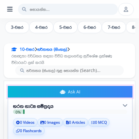
3-වසර
4-වසර
5-වසර
6-වසර
7-වසර
8-
10-වසර
නර්තනය (සිංහල)
රසඥතා වර්ධනය සඳහා විවිධ කලාංගවල සුවිශේෂ ලක්ෂණ
විචාරයට ලක් කරයි
Ask AI
භරත නාට්‍ය සම්ප්‍රදාය
0%
0 Videos
0 Images
0 Articles
0 MCQ
0 Flashcards