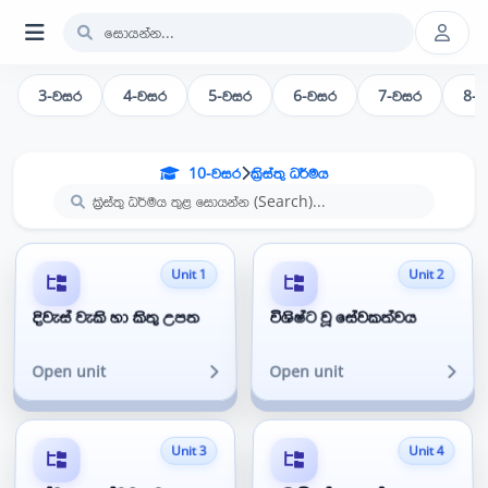
3-වසර
4-වසර
5-වසර
6-වසර
7-වසර
8-
10-වසර
ක්‍රිස්තු ධර්මය
Unit 1
Unit 2
දිවැස් වැකි හා කිතු උපත
විශිෂ්ට වූ සේවකත්වය
Open unit
Open unit
Unit 3
Unit 4