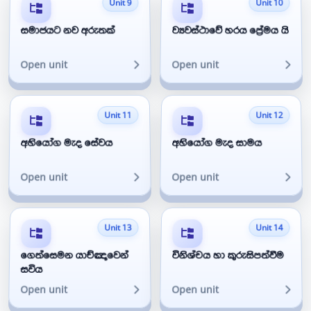
Unit 9
Unit 10
සමාජයට නව අරුතක්
ව්‍යවස්ථාවේ හරය ප්‍රේමය යි
Open unit
Open unit
Unit 11
Unit 12
අහියෝග මැද සේවය
අහියෝග මැද සාමය
Open unit
Open unit
Unit 13
Unit 14
ගෙත්සෙමන යාච්ඤාවෙන්
විනිශ්චය හා කුරුසිපත්වීම
සවිය
Open unit
Open unit