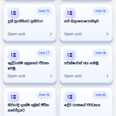
Unit 15
Unit 16
දුක් ප්‍රාප්තියට ප්‍රතිචාර
නව බලාපොරොත්තුව
Open unit
Open unit
Unit 17
Unit 18
ශුද්ධාත්ම අනුහසට විවෘත
පරීක්ෂාවන් ජය ගනිමු
වෙමු
Open unit
Open unit
Unit 19
Unit 20
නිවැරදි දැක්ම තුළින් ජීවිත
දේව රාජ්‍යයේ වර්ධනය
නවෝදයට