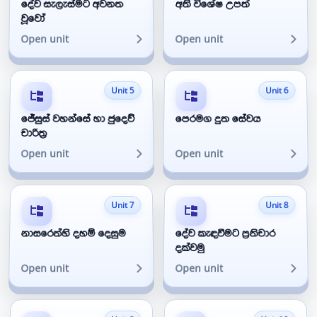
දේව සැලැස්මට අවනත
අති විශේෂ උපත්
වූවෝ
Open unit
Open unit
Unit 5
Unit 6
ජේසුස් වහන්සේ හා ජුදෙව්
පෙරමග දුත සේවය
චාරිත්‍ර
Open unit
Open unit
Unit 7
Unit 8
නාසරෙත්හි දහම් දෙසුම
දේව කැඳවීමට ප්‍රතිචාර
දක්වමු
Open unit
Open unit