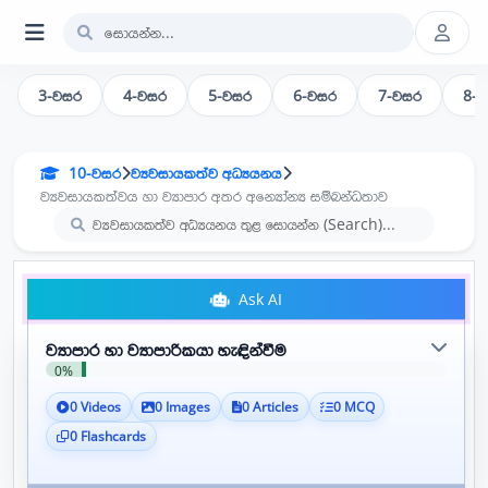
3-වසර
4-වසර
5-වසර
6-වසර
7-වසර
8-
10-වසර
ව්‍යවසායකත්ව අධ්‍යයනය
ව්‍යවසායකත්වය හා ව්‍යාපාර අතර අන්‍යෝන්‍ය සම්බන්ධතාව
Ask AI
ව්‍යාපාර හා ව්‍යාපාරිකයා හැඳින්වීම
0%
0 Videos
0 Images
0 Articles
0 MCQ
0 Flashcards