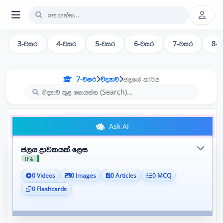
3-වසර
4-වසර
5-වසර
6-වසර
7-වසර
8-
7-වසර
විද්‍යාව
ජලයේ කාර්ය
Ask AI
ජලය ද්‍රාවකයක් ලෙස
0%
0 Videos
0 Images
0 Articles
0 MCQ
0 Flashcards