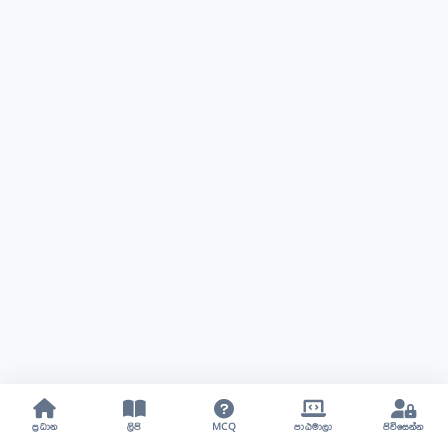
ප්‍රධාන
ලිපි
MCQ
පාඨමාලා
පිවිසෙන්න