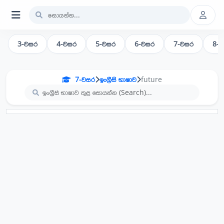
3-වසර
4-වසර
5-වසර
6-වසර
7-වසර
8-
7-වසර
ඉංග්‍රීසි භාෂාව
future