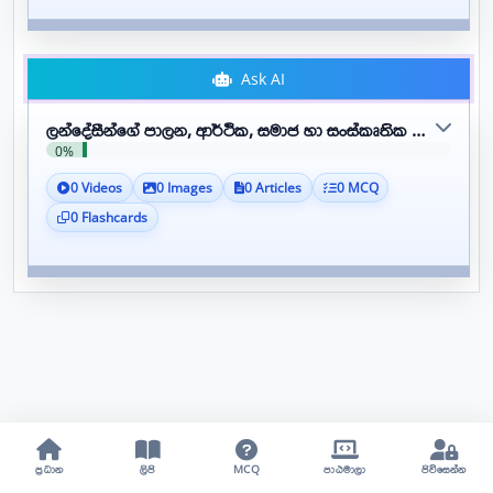
Ask AI
ලන්දේසීන්ගේ පාලන, ආර්ථික, සමාජ හා සංස්කෘතික කටයුතු
0%
0 Videos
0 Images
0 Articles
0 MCQ
0 Flashcards
ප්‍රධාන
ලිපි
MCQ
පාඨමාලා
පිවිසෙන්න