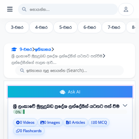
3-වසර
4-වසර
5-වසර
6-වසර
7-වසර
8-
9-වසර
ඉතිහාසය
ශ්‍රී ලංකාවේ මුහුදුබඩ ප්‍රදේශ ලන්දේසීන් යටතට පත්වීම
ලන්දේසීන්ගේ පාලන ආර්ථික සමාජ හා සංස්කෘතික කටයුතු
Ask AI
ශ්‍රී ලංකාවේ මුහුදුබඩ ප්‍රදේශ ලන්දේසීන් යටතට පත් වීම
0%
0 Videos
0 Images
0 Articles
0 MCQ
0 Flashcards