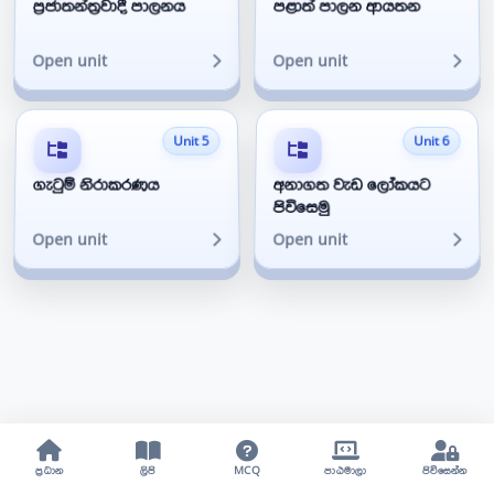
ප්‍රජාතන්ත්‍රවාදී පාලනය
පළාත් පාලන ආයතන
Open unit
Open unit
Unit 5
Unit 6
ගැටුම් නිරාකරණය
අනාගත වැඩ ලෝකයට
පිවිසෙමු
Open unit
Open unit
ප්‍රධාන
ලිපි
MCQ
පාඨමාලා
පිවිසෙන්න