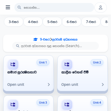
3-වසර
4-වසර
5-වසර
6-වසර
7-වසර
8-
9-වසර
පුරවැසි අධ්‍යාපනය
Unit 1
Unit 2
සමාජ සුරක්‍ෂිතතාව
කාලීන වෙනස් වීම්
Open unit
Open unit
Unit 3
Unit 4