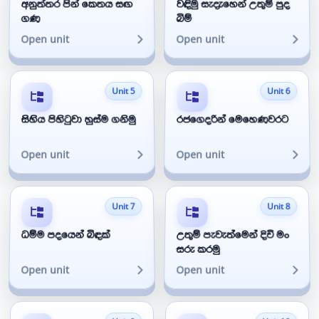
අනුත්තර පින් කෙතය සඟ
වඳිමු සැදැහෙන් උතුම් පුද
ගණ
බිම්
Open unit
Open unit
Unit 5
Unit 6
සිහිය පිහිටුවා හුස්ම ගනිමු
රජගෙදරින් මෙහෙණවරට
Open unit
Open unit
Unit 7
Unit 8
ධම්ම පදයෙන් බිඳක්
උතුම් පැවැත්මෙන් දිවි මං
සරු කරමු
Open unit
Open unit