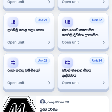
Open unit
Open unit
Unit 21
Unit 22
සුරකිමු හෙළ කලා කෙත
ණය නොවී සතොසින
ගෙවමු දිවිමග දැහැමින
Open unit
Open unit
Unit 23
Unit 24
රාජා භවතු ධම්මිකෝ
නිවන් මගෙහි බීජය
ශ්‍රද්ධාවය
Open unit
Open unit
දෑරංගල
සිවරතන හිමි
බුද්ධ ධර්මය