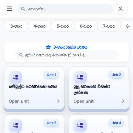
3-වසර
4-වසර
5-වසර
6-වසර
7-වසර
8-
9-වසර
බුද්ධ ධර්මය
Unit 1
Unit 2
සම්බුද්ධ පරිනිර්වාණ සමය
බුදු සිරිතෙහි විශිෂ්ට
ලක්ෂණ
Open unit
Open unit
Unit 3
Unit 4