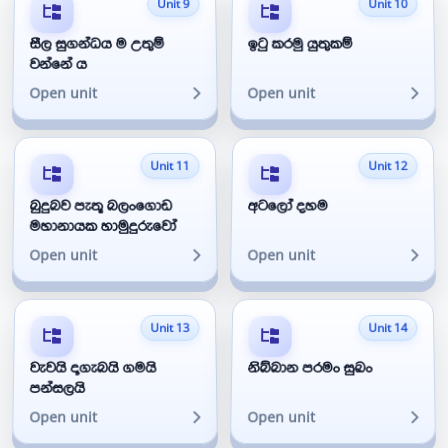
Unit 9
Unit 10
සීල සුගන්ධය ම උතුම්
ඉටු කරමු යුතුකම්
වන්නේ ය
Open unit
Open unit
Unit 11
Unit 12
බුදුබව පැතූ බලංගොඩ
අටලෝ දහම
මහානායක හාමුදුරුවෝ
Open unit
Open unit
Unit 13
Unit 14
වැවයි දාගැබයි ගමයි
නිබ්බාන පරමං සුඛං
පන්සලයි
Open unit
Open unit