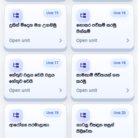
Unit 15
Unit 16
දුකින් මිදෙන මග උගනිමු
නොකර පව්කම් කරමු
පින්කම්
Open unit
Open unit
Unit 17
Unit 18
හේතුව ඵලය වෙයි ඵලය
සාමකාමී ජීවිතයක් ගත
හේතුව වෙයි
කරමු
Open unit
Open unit
Unit 19
Unit 20
ආරෝග්‍ය පරමාලාභා
ගැටලු විසඳන සසුන්
පිළිවෙත