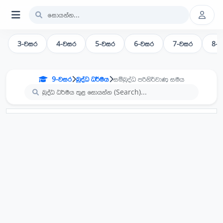
3-වසර
4-වසර
5-වසර
6-වසර
7-වසර
8-
9-වසර
බුද්ධ ධර්මය
සම්බුද්ධ පරිනිර්වාණ සමය