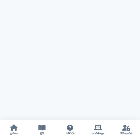
ප්‍රධාන
ලිපි
MCQ
පාඨමාලා
පිවිසෙන්න