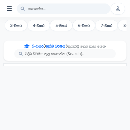
3-වසර
4-වසර
5-වසර
6-වසර
7-වසර
8-
9-වසර
බුද්ධ ධර්මය
සුරකිමු හෙළ කලා කෙත