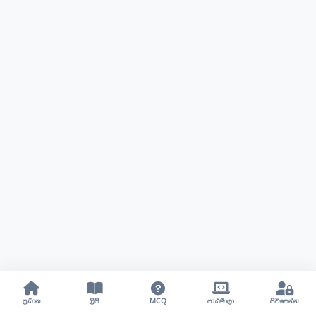
ප්‍රධාන
ලිපි
MCQ
පාඨමාලා
පිවිසෙන්න