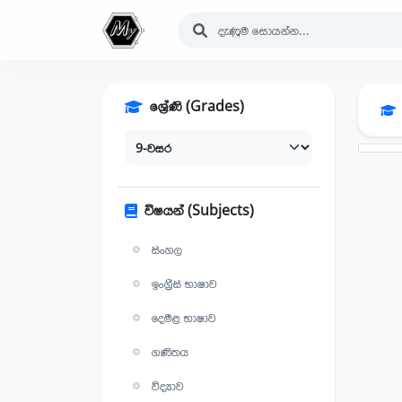
ශ්‍රේණි (Grades)
විෂයන් (Subjects)
සිංහල
ඉංග්‍රීසි භාෂාව
දෙමළ භාෂාව
ගණිතය
විද්‍යාව