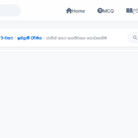
Home
MCQ
ලිප
9-වසර
ඉස්ලාම් ධර්මය
ජාතීන් අතර සහජීවනය ගොඩනැගීම