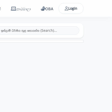
Login
ි
පාඨමාලා
OBA