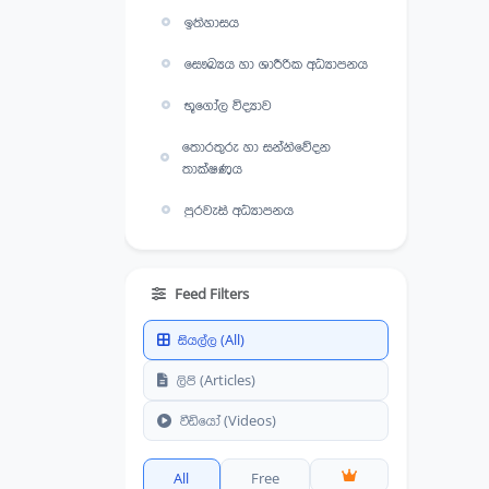
ඉතිහාසය
සෞඛ්‍යය හා ශාරීරික අධ්‍යාපනය
භූගෝල විද්‍යාව
තොරතුරු හා සන්නිවේදන
තාක්ෂණය
පුරවැසි අධ්‍යාපනය
Feed Filters
සියල්ල (All)
ලිපි (Articles)
වීඩියෝ (Videos)
All
Free