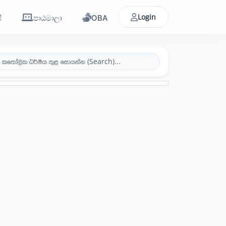
Login
ි
පාඨමාලා
OBA