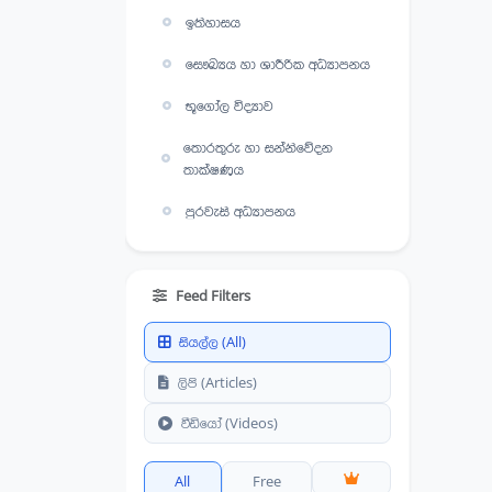
ඉතිහාසය
සෞඛ්‍යය හා ශාරීරික අධ්‍යාපනය
භූගෝල විද්‍යාව
තොරතුරු හා සන්නිවේදන
තාක්ෂණය
පුරවැසි අධ්‍යාපනය
Feed Filters
සියල්ල (All)
ලිපි (Articles)
වීඩියෝ (Videos)
All
Free