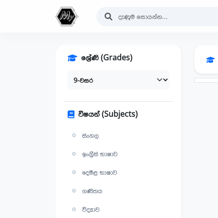
ශ්‍රේණි (Grades)
විෂයන් (Subjects)
සිංහල
ඉංග්‍රීසි භාෂාව
දෙමළ භාෂාව
ගණිතය
විද්‍යාව