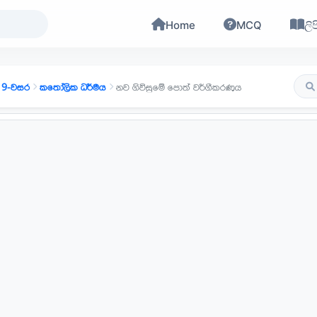
Home
MCQ
ලිප
9-වසර
කතෝලික ධර්මය
නව ගිවිසුමේ පොත් වර්ගීකරණය