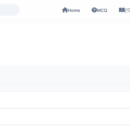
Home
MCQ
ලිප