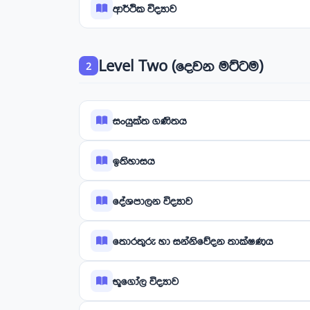
ආර්ථික විද්‍යාව
Level Two (දෙවන මට්ටම)
2
සංයුක්ත ගණිතය
ඉතිහාසය
දේශපාලන විද්‍යාව
තොරතුරු හා සන්නිවේදන තාක්ෂණය
භූගෝල විද්‍යාව