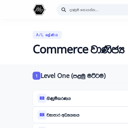
A/L ශ්‍රේණිය
Commerce වාණිජ්‍ය
Level One (පළමු මට්ටම)
1
ගිණුම්කරණය
ව්‍යාපාර අධ්‍යයනය