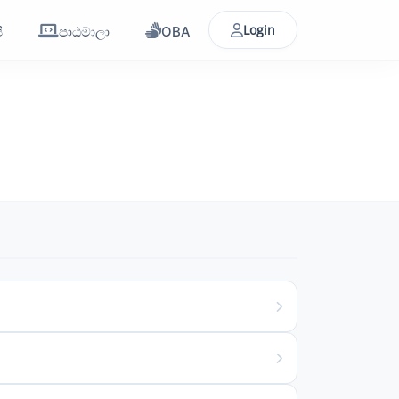
Login
ි
පාඨමාලා
OBA