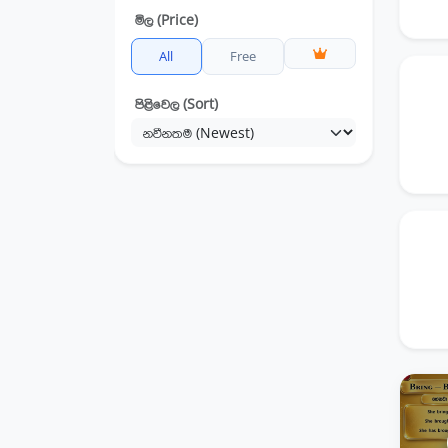
මිල (Price)
සිංහල
All
Free
සංගීත පෙරදිග
පිළිවෙල (Sort)
සංගීත අපරදිග
නර්තනය (සිංහල)
චිත්‍ර කලාව
පුරවැසි අධ්‍යාපනය
ඉස්ලාම් ධර්මය
බුද්ධ ධර්මය
කතෝලික ධර්මය
විද්‍යාව