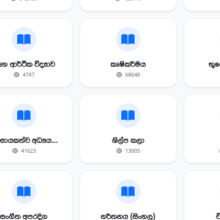
හ ආර්ථික විද්‍යාව
කෘෂිකර්මය
භූග
4747
68648
ව්‍යවසායකත්ව අධ්‍යයනය
ශිල්ප කලා
41623
13005
සංගීත අපරදිග
නර්තනය (සිංහල)
ච