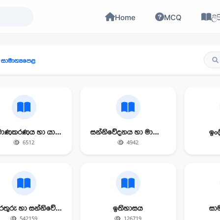
Home
MCQ
ලිප
සාමාන්‍යපෙළ
නිර්මාණකරණය හා යාන්ත්‍රික
සන්නිවේදනය හා මාධ්‍ය අධ්‍යයනය
ඉංග්
6512
4942
තොරතුරු හා සන්නිවේදන තාක්ෂණය
ඉතිහාසය
සාම
542159
126719