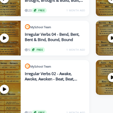
Brought, Brought & Build, Built,
Built
20
FREE
1 MONTH AGO
MySchool
Team
Irregular Verbs 04 - Bend, Bent,
Bent & Bind, Bound, Bound
5
FREE
1 MONTH AGO
MySchool
Team
Irregular Verbs 02 - Awake,
Awoke, Awoken - Beat, Beat,
Beaten
10
FREE
1 MONTH AGO