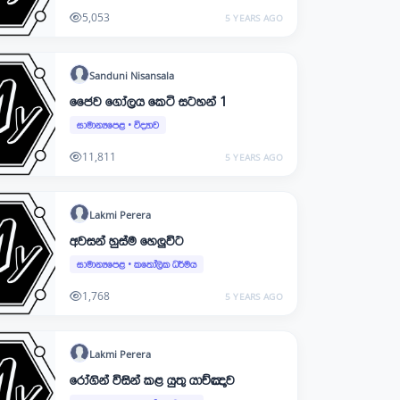
5,053
5 YEARS AGO
Sanduni
Nisansala
ජෛව ගෝලය කෙටි සටහන් 1
සාමාන්‍යපෙළ
•
විද්‍යාව
11,811
5 YEARS AGO
Lakmi
Perera
අවසන් හුස්ම හෙලුවිට
සාමාන්‍යපෙළ
•
කතෝලික ධර්මය
1,768
5 YEARS AGO
Lakmi
Perera
රෝගින් විසින් කළ යුතු යාච්ඤාව