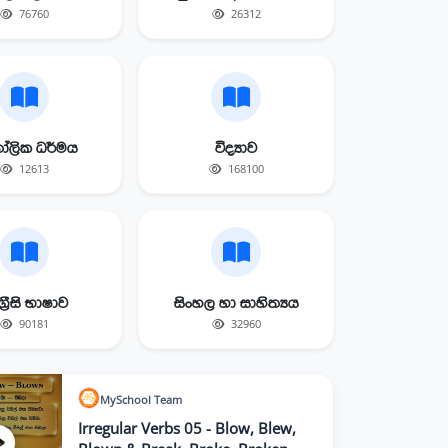
76760
26312
ලික ධර්මය
විද්‍යාව
12613
168100
්‍රීසි භාෂාව
සිංහල හා සාහිත්‍යය
90181
32960
MySchool
Team
Irregular Verbs 05 - Blow, Blew,