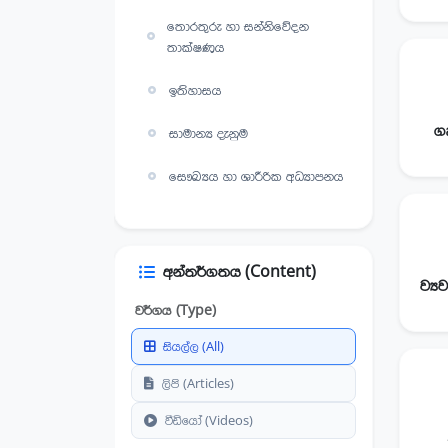
තොරතුරු හා සන්නිවේදන
තාක්ෂණය
ඉතිහාසය
ගෘ
සාමාන්‍ය දැනුම
සෞඛ්‍යය හා ශාරීරික අධ්‍යාපනය
ගෘහ ආර්ථික විද්‍යාව
කෘෂිකර්මය
අන්තර්ගතය (Content)
භූගෝල විද්‍යාව
වර්ගය (Type)
සියල්ල (All)
ධීවර හා ආහාර තාක්ෂණය
ලිපි (Articles)
ව්‍යවසායකත්ව අධ්‍යයනය
වීඩියෝ (Videos)
ශිල්ප කලා