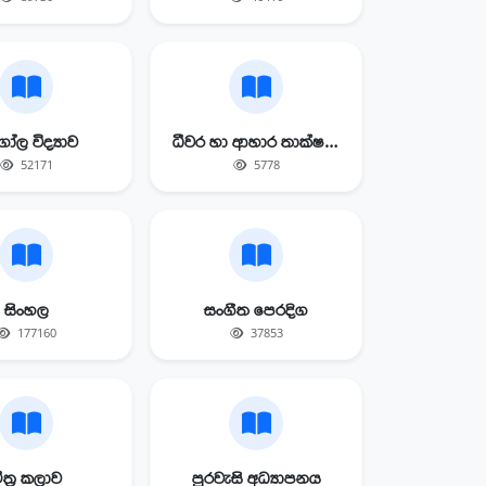
ෝල විද්‍යාව
ධීවර හා ආහාර තාක්ෂණය
52171
5778
සිංහල
සංගීත පෙරදිග
177160
37853
ිත්‍ර කලාව
පුරවැසි අධ්‍යාපනය