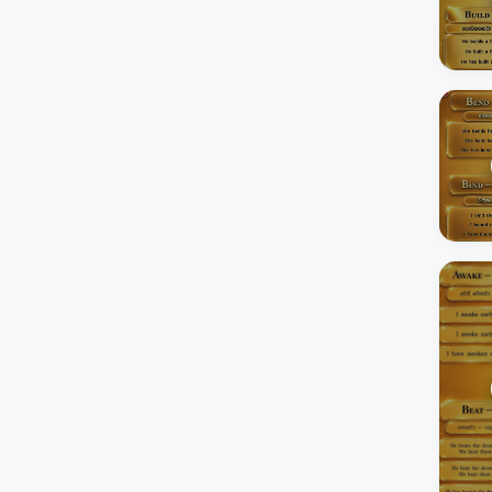
ගණිතය
දෙමළ භාෂාව
ඉංග්‍රීසි භාෂාව
සිංහල හා සාහිත්‍යය