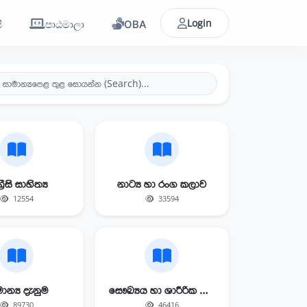
Login
ි
පාඨමාලා
OBA
‍රීසි සාහිත්‍ය
නාට්‍ය හා රංග කලාව
12554
33594
ාන්‍ය දැනුම
සෞඛ්‍යය හා ශාරීරික අධ්‍යාපනය
89730
46416