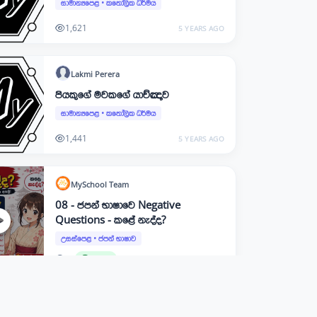
සාමාන්‍යපෙළ
•
කතෝලික ධර්මය
1,621
5 YEARS AGO
Lakmi
Perera
පියකුගේ මවකගේ යාච්ඤාව
සාමාන්‍යපෙළ
•
කතෝලික ධර්මය
1,441
5 YEARS AGO
MySchool
Team
08 - ජපන් භාෂාවෙ Negative
Questions - කළේ නැද්ද?
උසස්පෙළ
•
ජපන් භාෂාව
12
FREE
2 MONTHS AGO
MySchool
Team