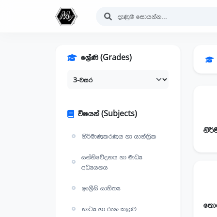
ශ්‍රේණි (Grades)
විෂයන් (Subjects)
නිර්මාණකරණය හා යාන්ත්‍රික
සන්නිවේදනය හා මාධ්‍ය
අධ්‍යයනය
ඉංග්‍රීසි සාහිත්‍ය
නාට්‍ය හා රංග කලාව