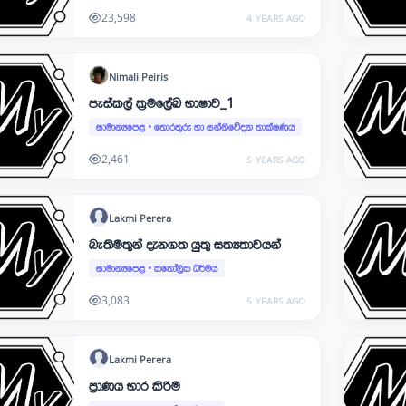
23,598
4 YEARS AGO
Nimali
Peiris
පැස්කල් ක්‍රමලේඛ භාෂාව_1
සාමාන්‍යපෙළ
•
තොරතුරු හා සන්නිවේදන තාක්ෂණය
2,461
5 YEARS AGO
Lakmi
Perera
බැතිමතුන් දැනගත යුතු සත්‍යතාවයන්
සාමාන්‍යපෙළ
•
කතෝලික ධර්මය
3,083
5 YEARS AGO
Lakmi
Perera
ප්‍රාණය භාර කිරිම