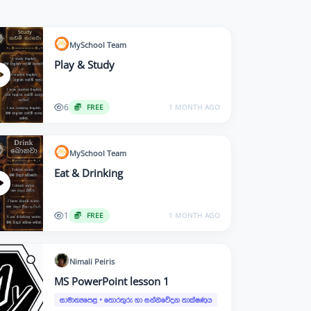
MySchool
Team
Play & Study
6
FREE
1 MONTH AGO
MySchool
Team
Eat & Drinking
1
FREE
1 MONTH AGO
Nimali
Peiris
MS PowerPoint lesson 1
සාමාන්‍යපෙළ
•
තොරතුරු හා සන්නිවේදන තාක්ෂණය