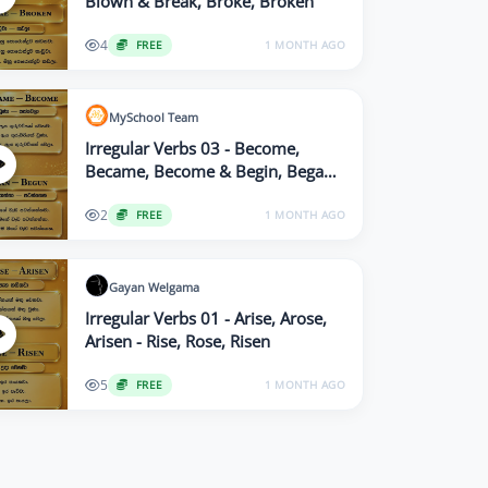
Blown & Break, Broke, Broken
4
FREE
1 MONTH AGO
MySchool
Team
Irregular Verbs 03 - Become,
Became, Become & Begin, Began,
Begun
2
FREE
1 MONTH AGO
Gayan
Welgama
Irregular Verbs 01 - Arise, Arose,
Arisen - Rise, Rose, Risen
5
FREE
1 MONTH AGO