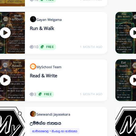
Gayan
Welgama
Run & Walk
10
FREE
1 MONTH AGO
MySchool
Team
Read & Write
3
FREE
1 MONTH AGO
Sewwandi
Jayasekara
උම්මග්ග ජාතකය
සාමාන්‍යපෙළ
•
සිංහල හා සාහිත්‍යය