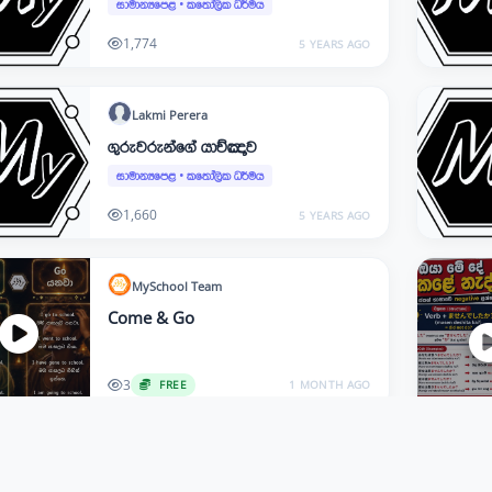
සාමාන්‍යපෙළ
•
කතෝලික ධර්මය
1,774
5 YEARS AGO
Lakmi
Perera
ගුරුවරුන්ගේ යාච්ඤාව
සාමාන්‍යපෙළ
•
කතෝලික ධර්මය
1,660
5 YEARS AGO
MySchool
Team
Come & Go
3
FREE
1 MONTH AGO
MySchool
Team