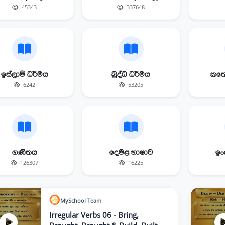
45343
337648
ඉස්ලාම් ධර්මය
බුද්ධ ධර්මය
කතෝ
6242
53205
ගණිතය
දෙමළ භාෂාව
ඉංග
126307
16225
MySchool
Team
Irregular Verbs 06 - Bring,