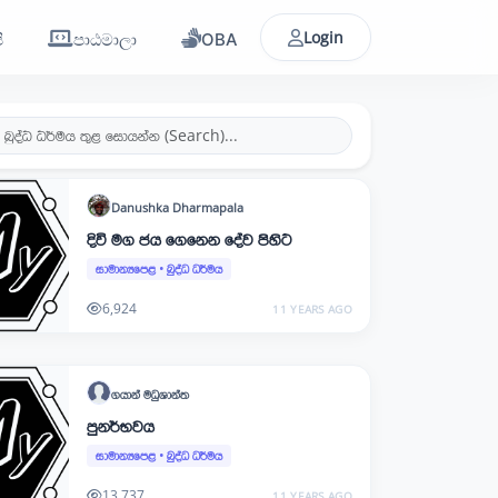
Login
ි
පාඨමාලා
OBA
Danushka
Dharmapala
දිවි මග ජය ගෙනෙන දේව පිහිට
සාමාන්‍යපෙළ
•
බුද්ධ ධර්මය
6,924
11 YEARS AGO
ගයාන්
මධුශාන්ත
පුනර්භවය
සාමාන්‍යපෙළ
•
බුද්ධ ධර්මය
13,737
11 YEARS AGO