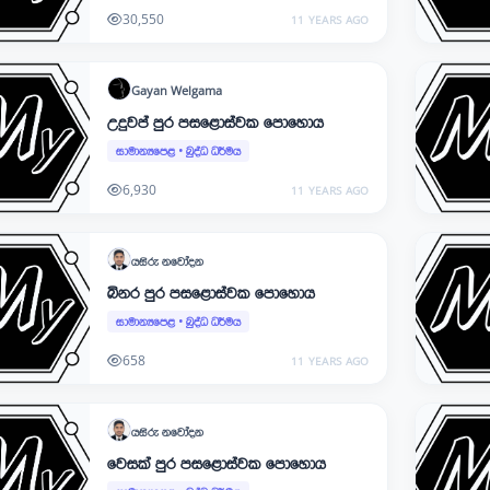
30,550
11 YEARS AGO
Gayan
Welgama
උදුවප් පුර පසළොස්වක පොහොය
සාමාන්‍යපෙළ
•
බුද්ධ ධර්මය
6,930
11 YEARS AGO
යසිරු
නවෝදන
බිනර පුර පසළොස්වක පොහොය
සාමාන්‍යපෙළ
•
බුද්ධ ධර්මය
658
11 YEARS AGO
යසිරු
නවෝදන
වෙසක් පුර පසළොස්වක පොහොය