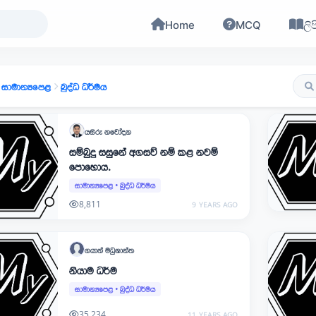
Home
MCQ
ලිප
සාමාන්‍යපෙළ
බුද්ධ ධර්මය
යසිරු
නවෝදන
සම්බුදු සසුනේ අගසව් නම් කළ නවම්
පොහොය.
සාමාන්‍යපෙළ
•
බුද්ධ ධර්මය
8,811
9 YEARS AGO
ගයාන්
මධුශාන්ත
නියාම ධර්ම
සාමාන්‍යපෙළ
•
බුද්ධ ධර්මය
35,234
11 YEARS AGO