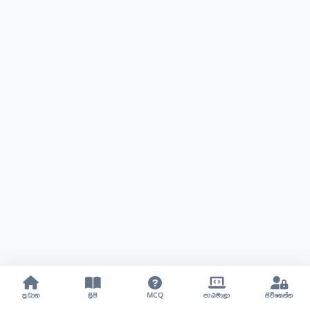
ප්‍රධාන
ලිපි
MCQ
පාඨමාලා
පිවිසෙන්න