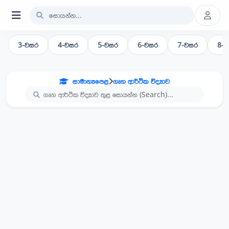
3-වසර
4-වසර
5-වසර
6-වසර
7-වසර
8-
සාමාන්‍යපෙළ
ගෘහ ආර්ථික විද්‍යාව