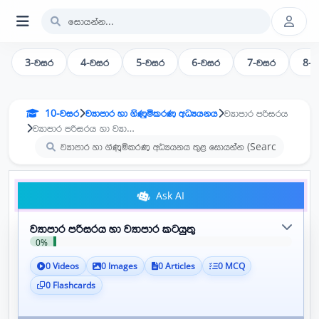
3-වසර
4-වසර
5-වසර
6-වසර
7-වසර
8-
10-වසර
ව්‍යාපාර හා ගිණුමිකරණ අධ්‍යයනය
ව්‍යාපාර පරිසරය
ව්‍යාපාර පරිසරය හා ව්‍යාපාර කටයුතු
Ask AI
ව්‍යාපාර පරිසරය හා ව්‍යාපාර කටයුතු
0%
0 Videos
0 Images
0 Articles
0 MCQ
0 Flashcards