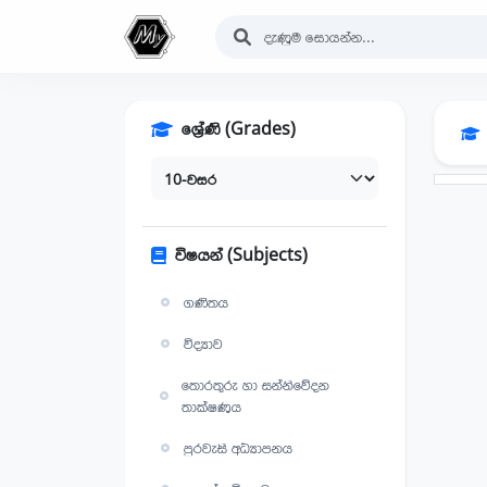
ශ්‍රේණි (Grades)
විෂයන් (Subjects)
ගණිතය
විද්‍යාව
තොරතුරු හා සන්නිවේදන
තාක්ෂණය
පුරවැසි අධ්‍යාපනය