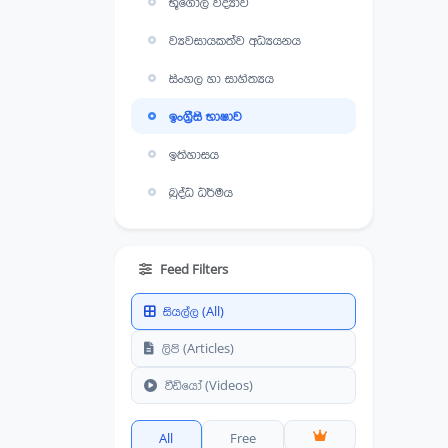
භූගෝල විද්‍යාව
ව්‍යවසායකත්ව අධ්‍යයනය
සිංහල හා සාහිත්‍යය
ඉංග්‍රීසි භාෂාව
ඉතිහාසය
බුද්ධ ධර්මය
කතෝලික ධර්මය
ඉස්ලාම් ධර්මය
Feed Filters
ක්‍රිස්තු ධර්මය
සියල්ල (All)
ව්‍යාපාර හා ගිණුමිකරණ
ලිපි (Articles)
අධ්‍යයනය
වීඩියෝ (Videos)
සෞඛ්‍යය හා ශාරීරික අධ්‍යාපනය
All
Free
ගෘහ ආර්ථික විද්‍යාව