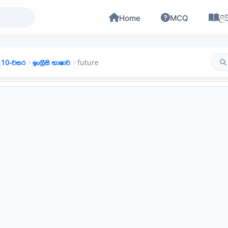
Home
MCQ
ලිප
10-වසර
ඉංග්‍රීසි භාෂාව
future