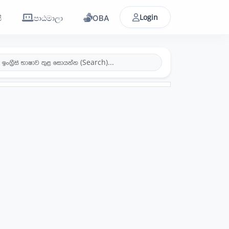
Login
ි
පාඨමාලා
OBA