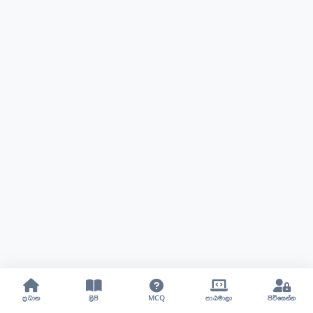
ප්‍රධාන
ලිපි
MCQ
පාඨමාලා
පිවිසෙන්න