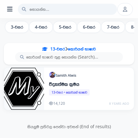
3-වසර
4-වසර
5-වසර
6-වසර
7-වසර
8-
13-වසර
කොරියන් භාෂාව
Samith
Alwis
විද්‍යාත්මක ක්‍රමය
13-වසර
•
කොරියන් භාෂාව
14,120
8 YEARS AGO
සියලුම ප්‍රතිඵල පෙන්වා අවසන් (End of results)