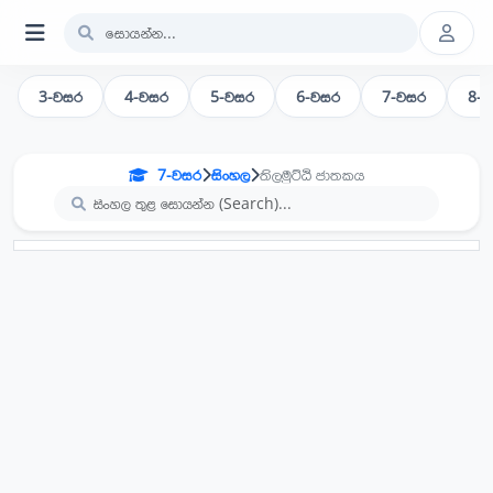
3-වසර
4-වසර
5-වසර
6-වසර
7-වසර
8-
7-වසර
සිංහල
තිලමුට්ඨි ජාතකය