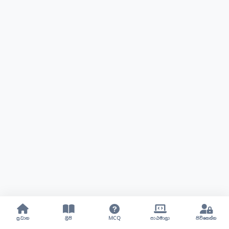
ප්‍රධාන
ලිපි
MCQ
පාඨමාලා
පිවිසෙන්න