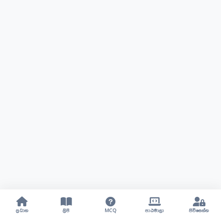
ප්‍රධාන
ලිපි
MCQ
පාඨමාලා
පිවිසෙන්න