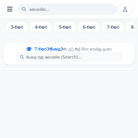
3-වසර
4-වසර
5-වසර
6-වසර
7-වසර
8-
7-වසර
සිංහල
මා දුටු මුල් හිරු පෙන්නූ ලංකා