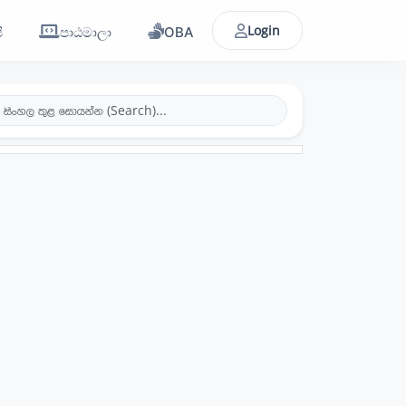
Login
ි
පාඨමාලා
OBA