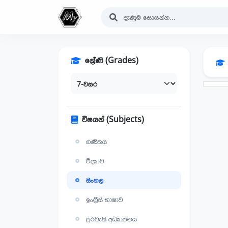
ශ්‍රේණි (Grades)
විෂයන් (Subjects)
ගණිතය
විද්‍යාව
සිංහල
ඉංග්‍රීසි භාෂාව
පුරවැසි අධ්‍යාපනය