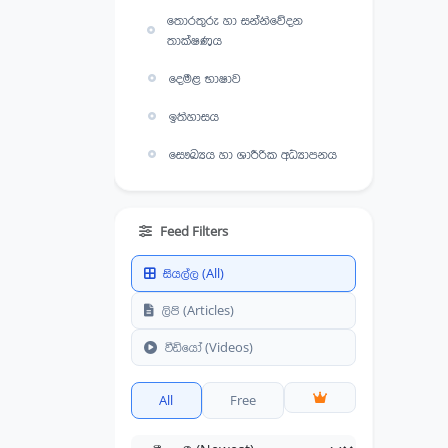
තොරතුරු හා සන්නිවේදන
තාක්ෂණය
දෙමළ භාෂාව
ඉතිහාසය
සෞඛ්‍යය හා ශාරීරික අධ්‍යාපනය
Feed Filters
සියල්ල (All)
ලිපි (Articles)
වීඩියෝ (Videos)
All
Free