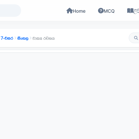
Home
MCQ
ලිප
7-වසර
සිංහල
වාක්‍ය රචනය