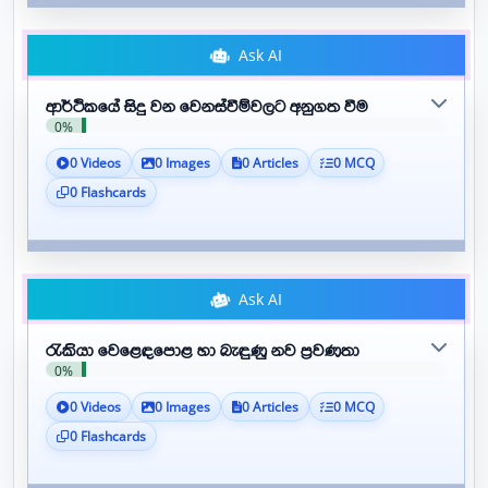
Ask AI
ආර්ථිකයේ සිදු වන වෙනස්වීම්වලට අනුගත වීම
0%
0 Videos
0 Images
0 Articles
0 MCQ
0 Flashcards
Ask AI
රැකියා වෙළෙඳපොළ හා බැඳුණු නව ප්‍රවණතා
0%
0 Videos
0 Images
0 Articles
0 MCQ
0 Flashcards