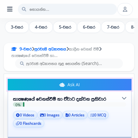
3-වසර
4-වසර
5-වසර
6-වසර
7-වසර
8-
9-වසර
පුරවැසි අධ්‍යාපනය
කාලීන වෙනස් වීම්
තාක්‍ෂණයේ වෙනස්වීම් හා ඒවාට දක්වන ප්‍රතිචාර
Ask AI
තාක්‍ෂණයේ වෙනස්වීම් හා ඒවාට දක්වන ප්‍රතිචාර
0%
0 Videos
0 Images
0 Articles
0 MCQ
0 Flashcards