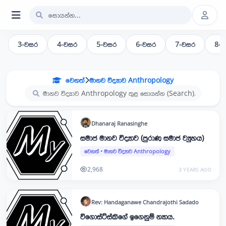
3-වසර
4-වසර
5-වසර
6-වසර
7-වසර
8-
වෙනත්
මානව විද්‍යාව Anthropology
Dhanaraj
Ranasinghe
සමාජ මානව විද්‍යාව (පුරාණ සමාජ ව්‍යුහය)
වෙනත්
•
මානව විද්‍යාව Anthropology
2,968
3 YEARS AGO
Rev: Handaganawe Chandrajothi
Sadado
විගොස්ට්ස්කිගේ ඉගෙනුම් න්‍යාය.