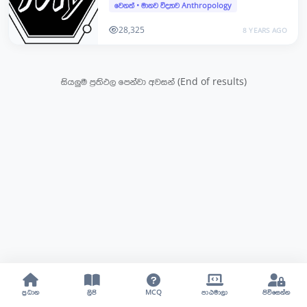
වෙනත්
•
මානව විද්‍යාව Anthropology
28,325
8 YEARS AGO
සියලුම ප්‍රතිඵල පෙන්වා අවසන් (End of results)
ප්‍රධාන
ලිපි
MCQ
පාඨමාලා
පිවිසෙන්න