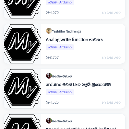
වෙනත්
•
Arduino
4,079
8 YEARS AGO
Yashitha
Nadiranga
Analog write function භාවිතය
වෙනත්
•
Arduino
3,757
8 YEARS AGO
නිරෝෂා
මිහිරානි
arduino මගින් LED බල්බ් ක්‍රියාකරවීම
වෙනත්
•
Arduino
4,525
9 YEARS AGO
නිරෝෂා
මිහිරානි