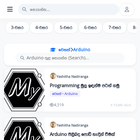
3-වසර
4-වසර
5-වසර
6-වසර
7-වසර
8-
වෙනත්
Arduino
Yashitha
Nadiranga
Programming මුල ඉඳන්ම පටන් ගමු
වෙනත්
•
Arduino
4,519
8 YEARS AGO
Yashitha
Nadiranga
Arduino පිලිබද පොඩි හැදින් වීමක්