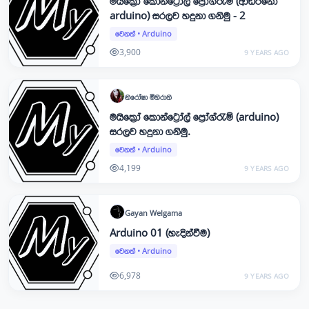
මයික්‍රෝ කොන්ට්‍රෝල් ප්‍රෝග්රැම් (ආඩ්ඊනෝ
arduino) සරලව හදුනා ගනිමු - 2
වෙනත්
•
Arduino
3,900
9 YEARS AGO
නිරෝෂා
මිහිරානි
මයික්‍රෝ කොන්ට්‍රෝල් ප්‍රෝග්රැම් (arduino)
සරලව හදුනා ගනිමු.
වෙනත්
•
Arduino
4,199
9 YEARS AGO
Gayan
Welgama
Arduino 01 (හැදින්වීම)
වෙනත්
•
Arduino
6,978
9 YEARS AGO