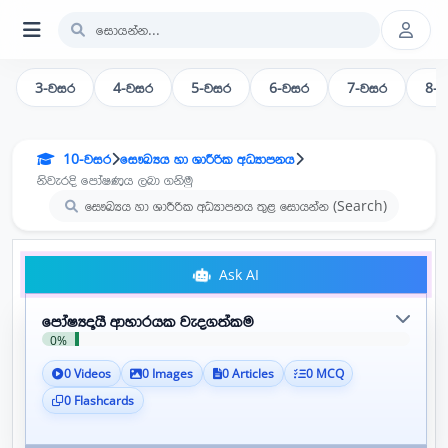
3-වසර
4-වසර
5-වසර
6-වසර
7-වසර
8-
10-වසර
සෞඛ්‍යය හා ශාරීරික අධ්‍යාපනය
නිවැරදි පෝෂණය ලබා ගනිමු
Ask AI
පෝෂ්‍යදායී ආහාරයක වැදගත්කම
0%
0 Videos
0 Images
0 Articles
0 MCQ
0 Flashcards