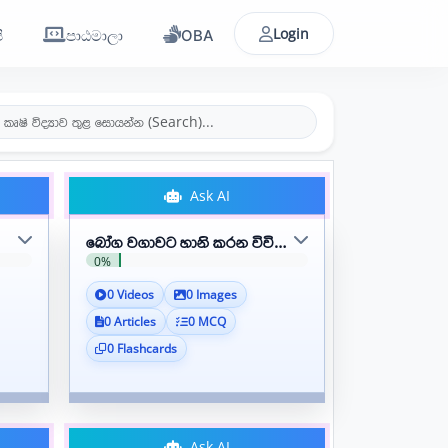
Login
ි
පාඨමාලා
OBA
Ask AI
බෝග වගාවට හානි කරන විවිධ ග්‍රෝත්‍රවලට අයත් කෘමීන්
0%
0 Videos
0 Images
0 Articles
0 MCQ
0 Flashcards
Ask AI