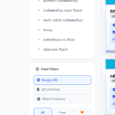
ඉංජිනේරු තාක්ෂණවේදය
තාක්ෂණවේදය සදහා විද්‍යාව
වි
0
ජෛව පද්ධති තාක්ෂණවේදය
සිංහල
සන්නිවේදනය හා මාධ්‍ය
දේශපාලන විද්‍යාව
තර්ක ශාස්ත්‍රය හා විද්‍යාත්මක
ක්‍රමය
Feed Filters
භෞතික විද්‍යාව
ප
සියල්ල (All)
0
ජීව විද්‍යාව
ලිපි (Articles)
රසායන විද්‍යාව
වීඩියෝ (Videos)
කෘෂි විද්‍යාව
All
Free
භූගෝල විද්‍යාව