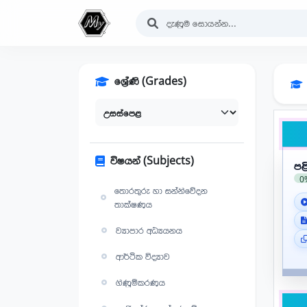
ශ්‍රේණි (Grades)
විෂයන් (Subjects)
පළ
0
තොරතුරු හා සන්නිවේදන
තාක්ෂණය
ව්‍යාපාර අධ්‍යයනය
ආර්ථික විද්‍යාව
ගිණුම්කරණය