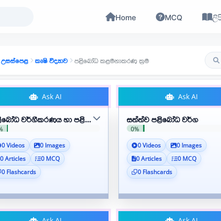
Home
MCQ
ලිප
උසස්පෙළ
කෘෂි විද්‍යාව
පළිබෝධ කළමනාකරණ ක්‍රම
Ask AI
Ask AI
ිබෝධ වර්ගීකරණය හා පළිබෝධවල බලපෑම
සත්ත්ව පළිබෝධ වර්ග
%
0%
0 Videos
0 Images
0 Videos
0 Images
0 Articles
0 MCQ
0 Articles
0 MCQ
0 Flashcards
0 Flashcards
Ask AI
Ask AI